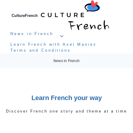
Aller
au
contenu
CultureFrench
News in French
Ouvrir/fermer
le
Learn French with Axel Maniez
menu
Terms and Conditions
enfant
News in French
Learn French your way
Discover French one story and theme at a time