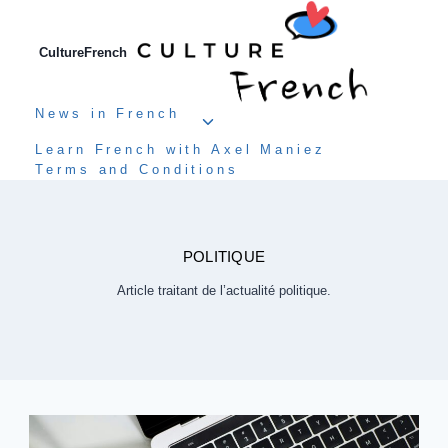
Aller
au
contenu
CultureFrench
News in French
Ouvrir/fermer
le
Learn French with Axel Maniez
menu
Terms and Conditions
enfant
POLITIQUE
Article traitant de l’actualité politique.