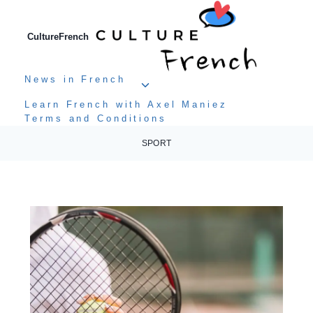
Aller
au
contenu
CultureFrench
News in French
Ouvrir/fermer
le
Learn French with Axel Maniez
menu
Terms and Conditions
enfant
SPORT