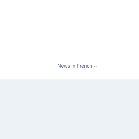
Aller
au
contenu
News in French