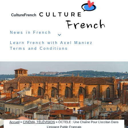
Aller
au
contenu
CultureFrench
News in French
Ouvrir/fermer
le
Learn French with Axel Maniez
menu
Terms and Conditions
enfant
Accueil
»
CINÉMA, TÉLÉVISION
»
ÒCTELE : Une Chaîne Pour L’occitan Dans
L’espace Public Français